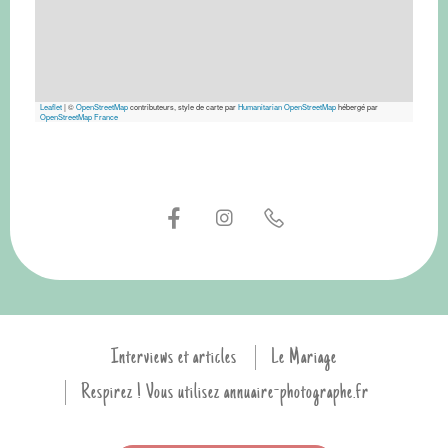
Leaflet
|
©
OpenStreetMap
contributeurs, style de carte par
Humanitarian OpenStreetMap
hébergé par
OpenStreetMap France
Interviews et articles
Le Mariage
Respirez ! Vous utilisez annuaire-photographe.fr