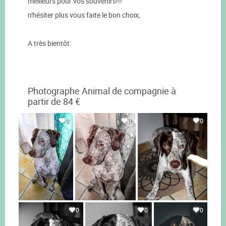
meilleurs pour vos souvenirs!!!
n'hésiter plus vous faite le bon choix,
A très bientôt.
Photographe Animal de compagnie à
partir de 84 €
0
0
0
0
0
0