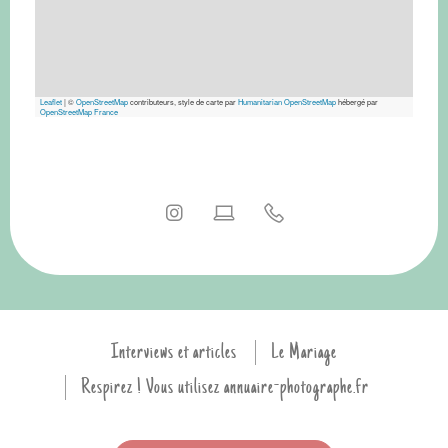
Leaflet
|
©
OpenStreetMap
contributeurs, style de carte par
Humanitarian OpenStreetMap
hébergé par
OpenStreetMap France
Interviews et articles
Le Mariage
Respirez ! Vous utilisez annuaire-photographe.fr