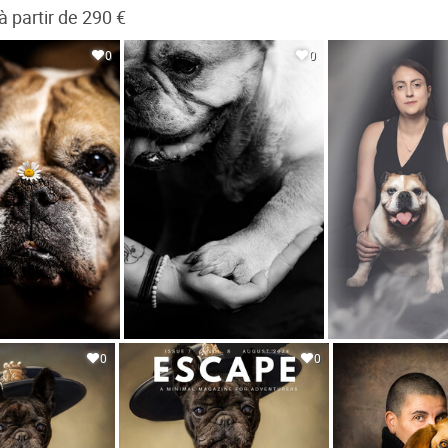
partir de 290 €
0
0
0
0