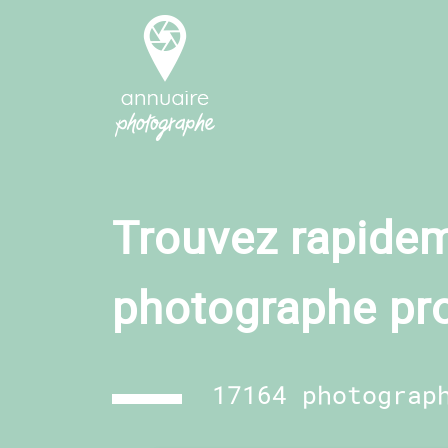
Trouvez rapidem
photographe pr
17164 photograp