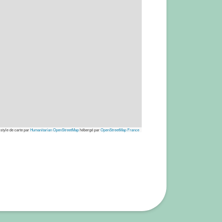
 style de carte par
Humanitarian OpenStreetMap
hébergé par
OpenStreetMap France