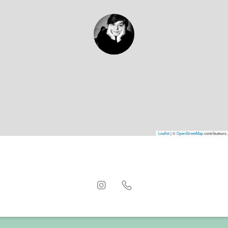
Leaflet
|
©
OpenStreetMap
contributeurs,