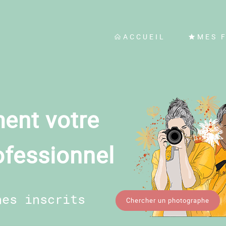
ACCUEIL
MES 
ent votre
ofessionnel
hes inscrits
Chercher un photographe