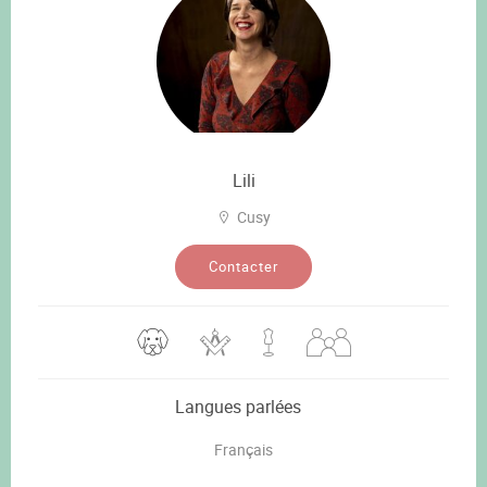
Lili
Cusy
Contacter
Langues parlées
Français