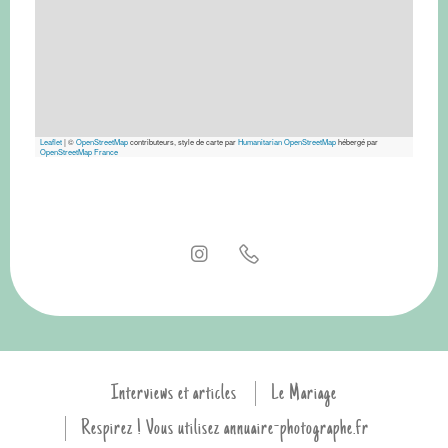
Leaflet
|
©
OpenStreetMap
contributeurs, style de carte par
Humanitarian OpenStreetMap
hébergé par
OpenStreetMap France
Interviews et articles
Le Mariage
Respirez ! Vous utilisez annuaire-photographe.fr