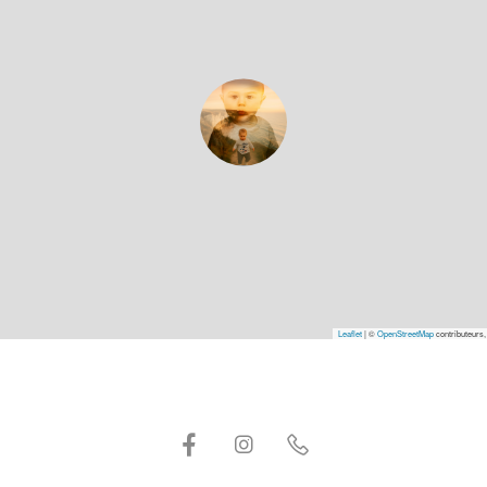
Leaflet
|
©
OpenStreetMap
contributeurs,