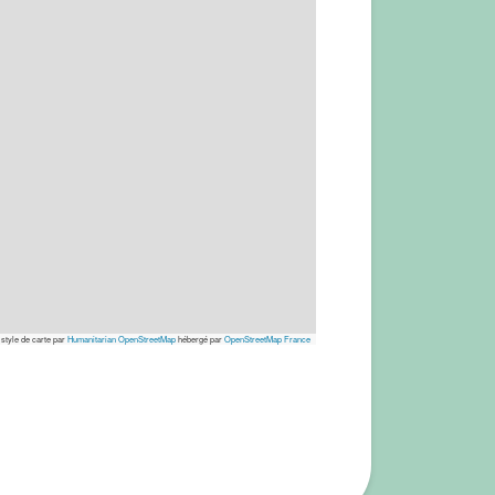
 style de carte par
Humanitarian OpenStreetMap
hébergé par
OpenStreetMap France