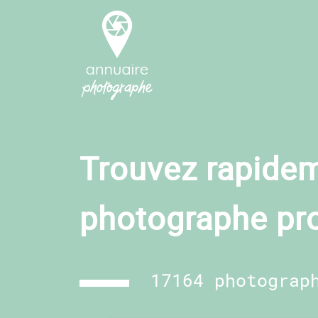
Trouvez rapidem
photographe pr
17164 photograp