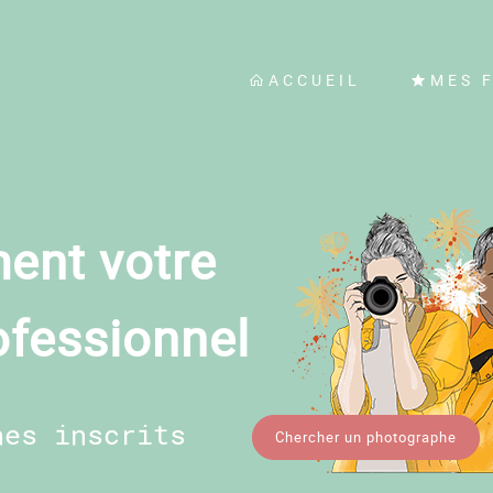
ACCUEIL
MES 
ent votre
ofessionnel
hes inscrits
Chercher un photographe