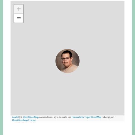
+
−
Leaflet
|
©
OpenStreetMap
contributeurs, style de carte par
Humanitarian OpenStreetMap
hébergé par
OpenStreetMap France