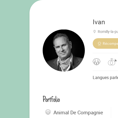
Ivan
Romilly-la-
Récomp
Langues parl
Portfolio
Animal De Compagnie