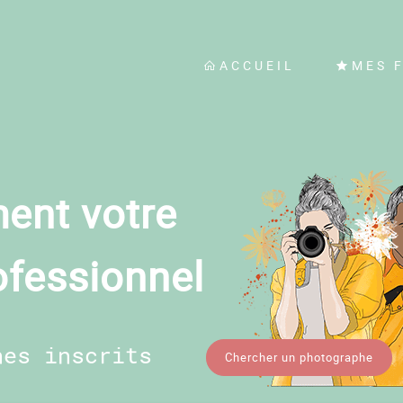
ACCUEIL
MES 
ent votre
ofessionnel
hes inscrits
Chercher un photographe