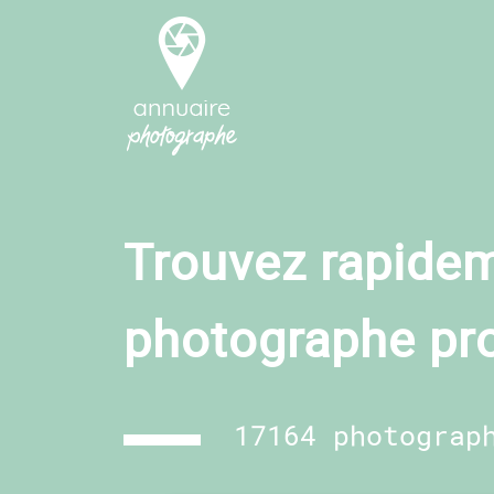
Trouvez rapidem
photographe pr
17164 photograp