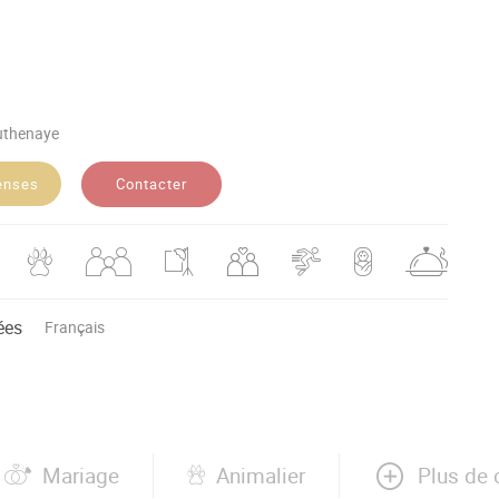
puthenaye
Contacter
enses
ées
Français
Plus de 
Mariage
Animalier