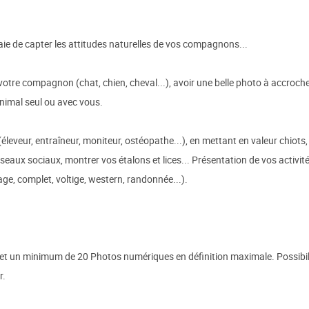
aie de capter les attitudes naturelles de vos compagnons...
 votre compagnon (chat, chien, cheval...), avoir une belle photo à accroch
animal seul ou avec vous.
 (éleveur, entraîneur, moniteur, ostéopathe...), en mettant en valeur chiots
seaux sociaux, montrer vos étalons et lices... Présentation de vos activité
ge, complet, voltige, western, randonnée...).
t un minimum de 20 Photos numériques en définition maximale. Possibilit
r.