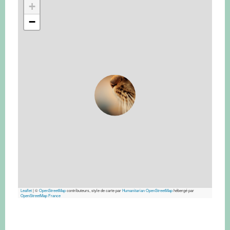
+
−
Leaflet
|
©
OpenStreetMap
contributeurs, style de carte par
Humanitarian OpenStreetMap
hébergé par
OpenStreetMap France