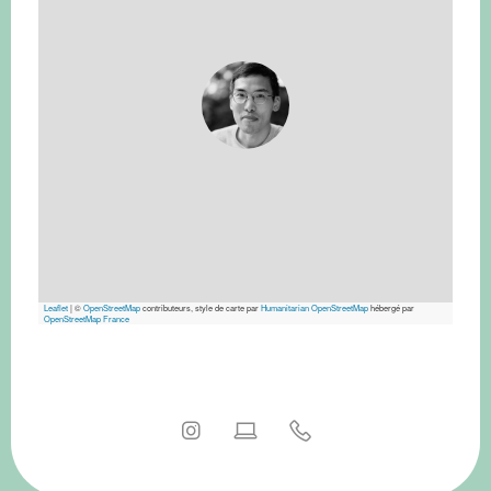
Leaflet
|
©
OpenStreetMap
contributeurs, style de carte par
Humanitarian OpenStreetMap
hébergé par
OpenStreetMap France