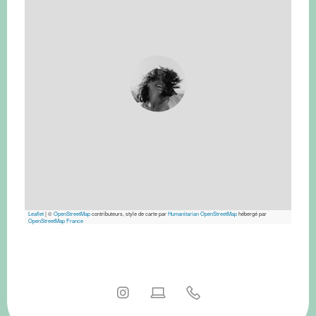
Leaflet
|
©
OpenStreetMap
contributeurs, style de carte par
Humanitarian OpenStreetMap
hébergé par
OpenStreetMap France