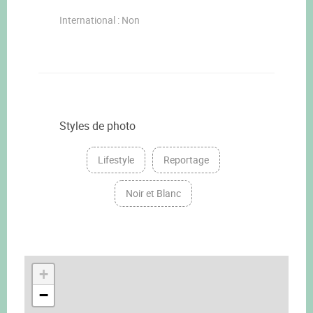
International : Non
Styles de photo
Lifestyle
Reportage
Noir et Blanc
+
−