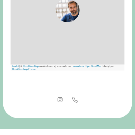
Leaflet
|
©
OpenStreetMap
contributeurs, style de carte par
Humanitarian OpenStreetMap
hébergé par
OpenStreetMap France