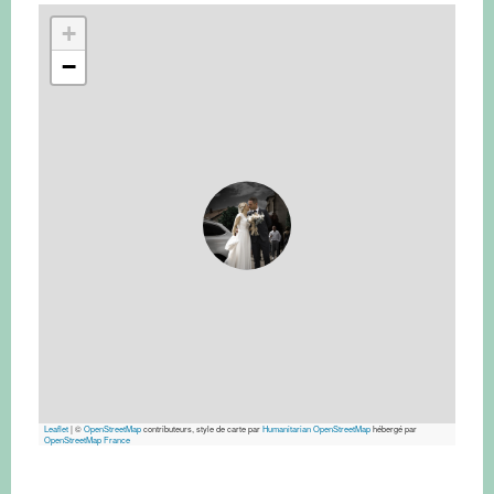
+
−
Leaflet
|
©
OpenStreetMap
contributeurs, style de carte par
Humanitarian OpenStreetMap
hébergé par
OpenStreetMap France