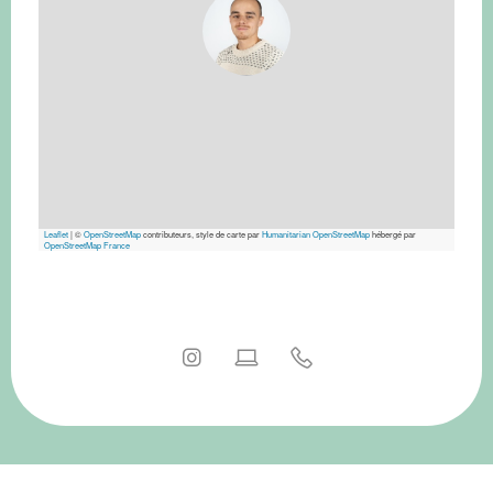
Leaflet
|
©
OpenStreetMap
contributeurs, style de carte par
Humanitarian OpenStreetMap
hébergé par
OpenStreetMap France