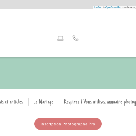
Leaflet
|
©
OpenStreetMap
contributeurs,
ws et articles
Le Mariage
Respirez ! Vous utilisez annuaire-photo
Inscription Photographe Pro