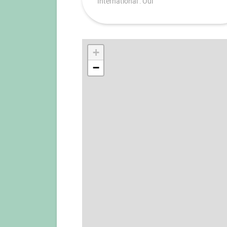
International : Oui
+
−