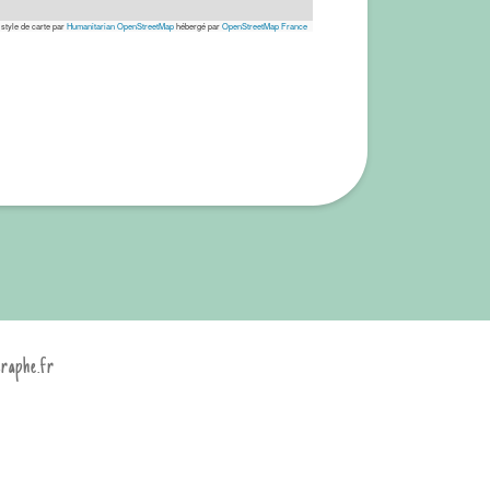
 style de carte par
Humanitarian OpenStreetMap
hébergé par
OpenStreetMap France
graphe.fr