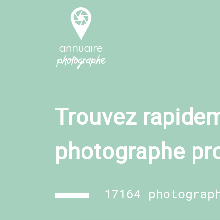
Trouvez rapidem
photographe pr
17164 photograp