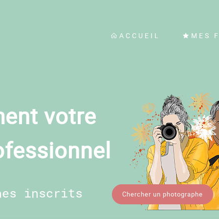
ACCUEIL
MES 
ent votre
ofessionnel
hes inscrits
Chercher un photographe