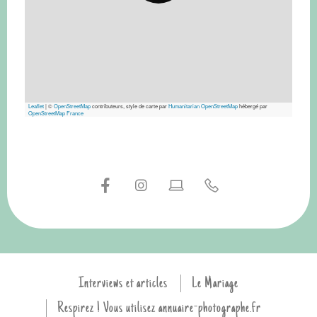
Leaflet
|
©
OpenStreetMap
contributeurs, style de carte par
Humanitarian OpenStreetMap
hébergé par
OpenStreetMap France
Interviews et articles
Le Mariage
Respirez ! Vous utilisez annuaire-photographe.fr