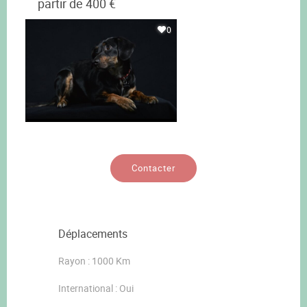
partir de 400 €
0
Contacter
Déplacements
Rayon : 1000 Km
International : Oui