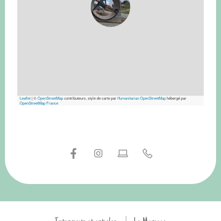
Leaflet
|
©
OpenStreetMap
contributeurs, style de carte par
Humanitarian OpenStreetMap
hébergé par
OpenStreetMap France