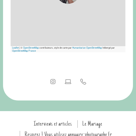
Leaflet
|
©
OpenStreetMap
contributeurs, style de carte par
Humanitarian OpenStreetMap
hébergé par
OpenStreetMap France
Interviews et articles
Le Mariage
Respirez ! Vous utilisez annuaire-photographe.fr