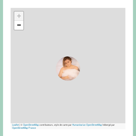
+
−
Leaflet
|
©
OpenStreetMap
contributeurs, style de carte par
Humanitarian OpenStreetMap
hébergé par
OpenStreetMap France