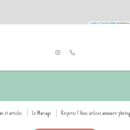
Leaflet
|
©
OpenStreetMap
contributeurs,
ws et articles
Le Mariage
Respirez ! Vous utilisez annuaire-photo