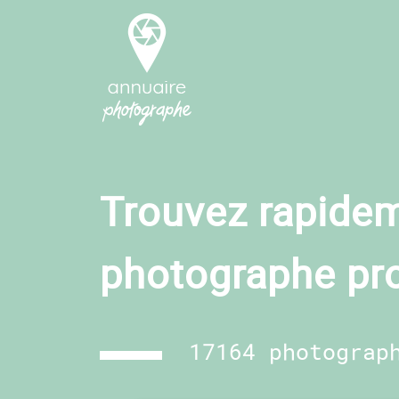
Trouvez rapidem
photographe pr
17164 photograp