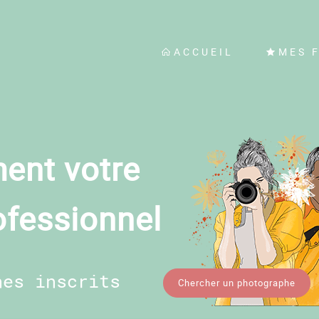
ACCUEIL
MES 
ent votre
ofessionnel
hes inscrits
Chercher un photographe