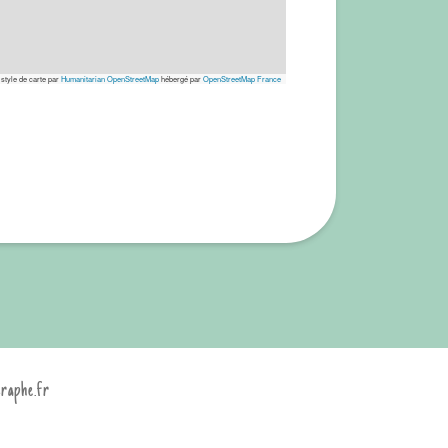
 style de carte par
Humanitarian OpenStreetMap
hébergé par
OpenStreetMap France
graphe.fr