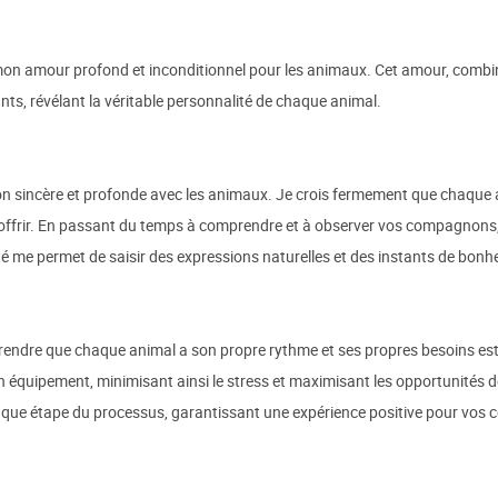
on amour profond et inconditionnel pour les animaux. Cet amour, combi
s, révélant la véritable personnalité de chaque animal.
sincère et profonde avec les animaux. Je crois fermement que chaque an
 offrir. En passant du temps à comprendre et à observer vos compagnons, 
mité me permet de saisir des expressions naturelles et des instants de bon
endre que chaque animal a son propre rythme et ses propres besoins est 
n équipement, minimisant ainsi le stress et maximisant les opportunités d
haque étape du processus, garantissant une expérience positive pour vo