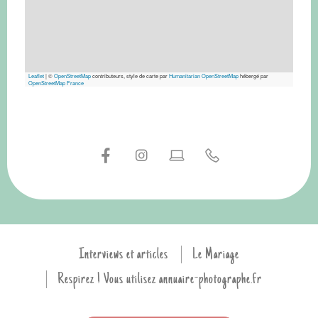
Leaflet
|
©
OpenStreetMap
contributeurs, style de carte par
Humanitarian OpenStreetMap
hébergé par
OpenStreetMap France
Interviews et articles
Le Mariage
Respirez ! Vous utilisez annuaire-photographe.fr