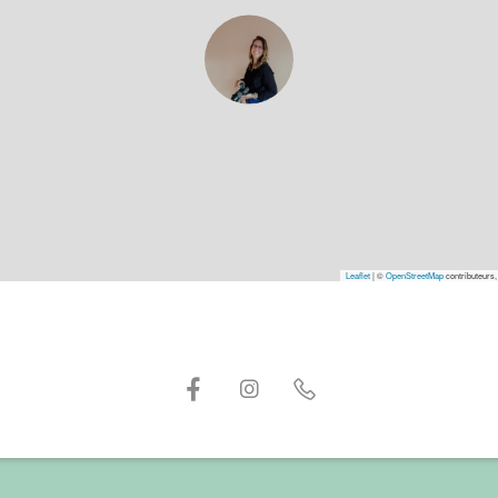
Leaflet
|
©
OpenStreetMap
contributeurs,