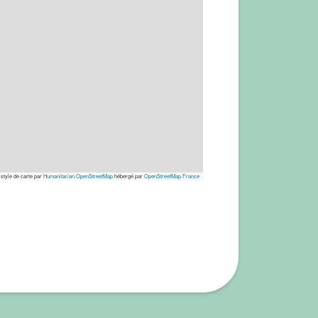
 style de carte par
Humanitarian OpenStreetMap
hébergé par
OpenStreetMap France