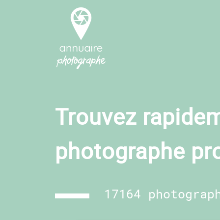
Trouvez rapidem
photographe pr
17164 photograp