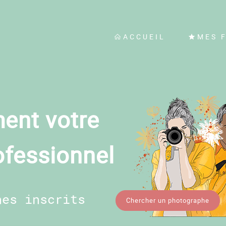
ACCUEIL
MES 
ent votre
ofessionnel
hes inscrits
Chercher un photographe