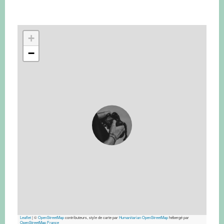
+
−
Leaflet
|
©
OpenStreetMap
contributeurs, style de carte par
Humanitarian OpenStreetMap
hébergé par
OpenStreetMap France