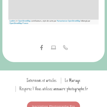
Leaflet
|
©
OpenStreetMap
contributeurs, style de carte par
Humanitarian OpenStreetMap
hébergé par
OpenStreetMap France
Interviews et articles
Le Mariage
Respirez ! Vous utilisez annuaire-photographe.fr
Inscription Photographe Pro