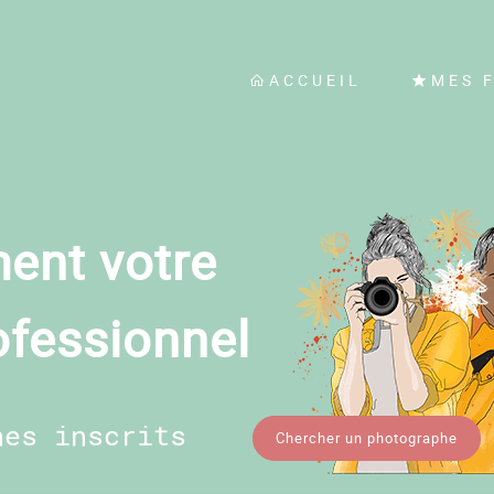
ACCUEIL
MES 
ent votre
ofessionnel
hes inscrits
Chercher un photographe