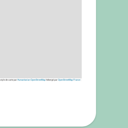
 style de carte par
Humanitarian OpenStreetMap
hébergé par
OpenStreetMap France