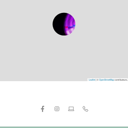
Leaflet
|
©
OpenStreetMap
contributeurs,