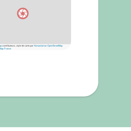
ap
contributeurs, style de carte par
Humanitarian OpenStreetMap
Map France