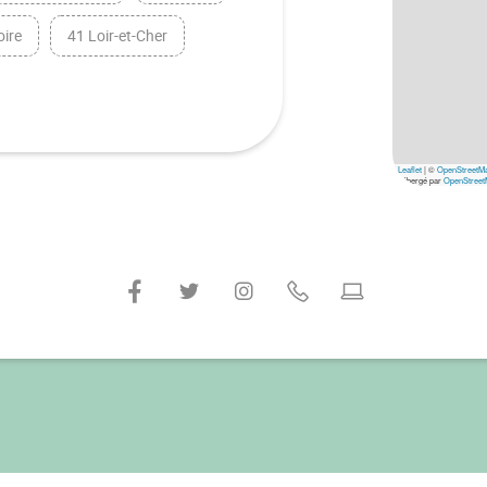
oire
41 Loir-et-Cher
Leaflet
|
©
OpenStreetM
hébergé par
OpenStreet