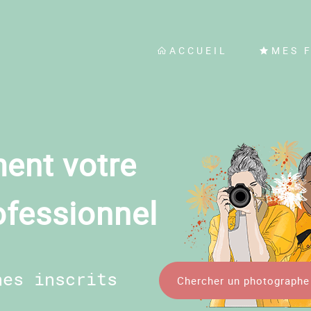
ACCUEIL
MES 
ent votre
ofessionnel
hes inscrits
Chercher un photographe