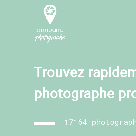
Trouvez rapidem
photographe pr
17164 photograp