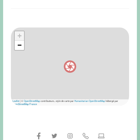
+
−
Leaflet
|
©
OpenStreetMap
contributeurs, style de carte par
Humanitarian OpenStreetMap
hébergé par
OpenStreetMap France