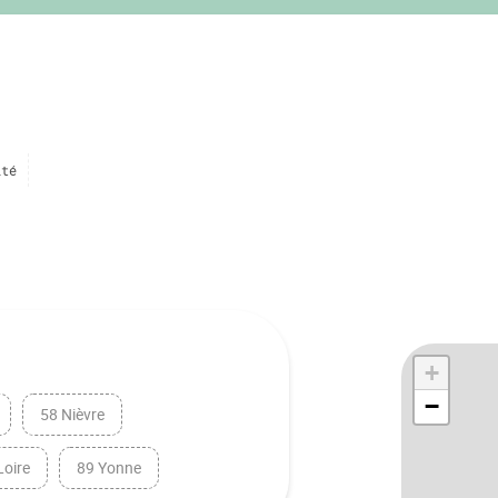
ité
+
−
58 Nièvre
Loire
89 Yonne