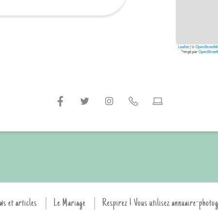
Leaflet
|
©
OpenStreetM
hébergé par
OpenStreet
ws et articles
Le Mariage
Respirez ! Vous utilisez annuaire-photo