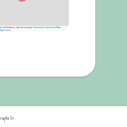
ap
contributeurs, style de carte par
Humanitarian OpenStreetMap
Map France
graphe.fr