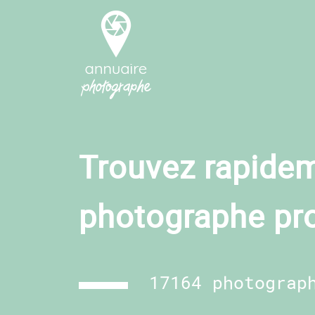
Trouvez rapidem
photographe pr
17164 photograp