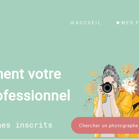
ACCUEIL
MES 
ent votre
ofessionnel
hes inscrits
Chercher un photographe