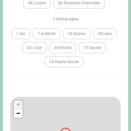
48 Lozère
66 Pyrenées-Orientales
Rhône-Alpes
1 Ain
7 Ardèche
26 Drôme
38 Isère
42 Loire
69 Rhône
73 Savoie
74 Haute-Savoie
+
−