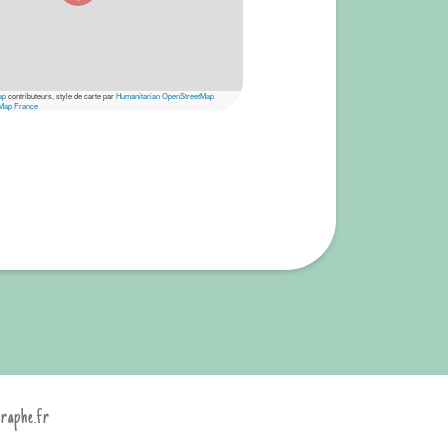
ap
contributeurs, style de carte par
Humanitarian OpenStreetMap
Map France
graphe.fr