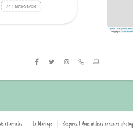
74 Haute-Savoie
Leaflet
|
©
OpenStreetM
hébergé par
OpenStreet
ws et articles
Le Mariage
Respirez ! Vous utilisez annuaire-photo