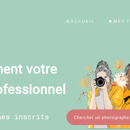
ACCUEIL
MES 
ent votre
ofessionnel
hes inscrits
Chercher un photographe