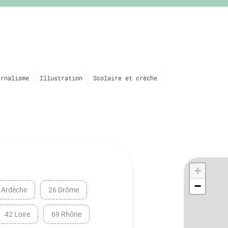
urnalisme
Illustration
Scolaire et crèche
+
−
 Ardèche
26 Drôme
42 Loire
69 Rhône