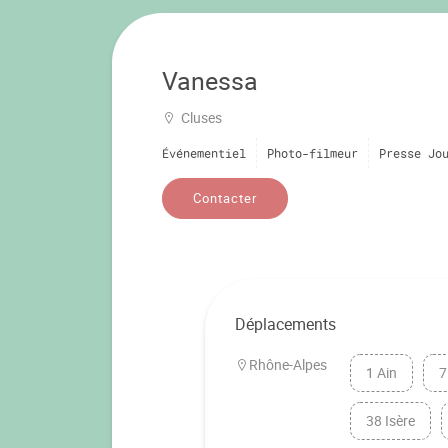
Vanessa
Cluses
Événementiel
Photo-filmeur
Presse Jo
Contacter
Déplacements
Rhône-Alpes
1 Ain
7
38 Isère