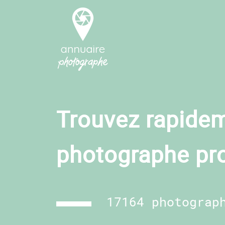
Trouvez rapidem
photographe pr
17164 photograp