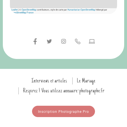
Leaflet
|
©
OpenStreetMap
contributeurs, style de carte par
Humanitarian OpenStreetMap
hébergé par
OpenStreetMap France
Interviews et articles
Le Mariage
Respirez ! Vous utilisez annuaire-photographe.fr
Inscription Photographe Pro