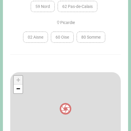
59 Nord
62 Pas-de-Calais
Picardie
02 Aisne
60 Oise
80 Somme
+
−