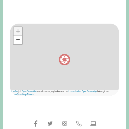
+
−
Leaflet
|
©
OpenStreetMap
contributeurs, style de carte par
Humanitarian OpenStreetMap
hébergé par
OpenStreetMap France