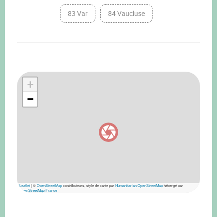
83 Var
84 Vaucluse
+
−
Leaflet
|
©
OpenStreetMap
contributeurs, style de carte par
Humanitarian OpenStreetMap
hébergé par
OpenStreetMap France