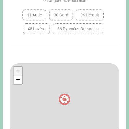
Languedoc-Roussillon
11 Aude
30 Gard
34 Hérault
48 Lozère
66 Pyrenées-Orientales
+
−