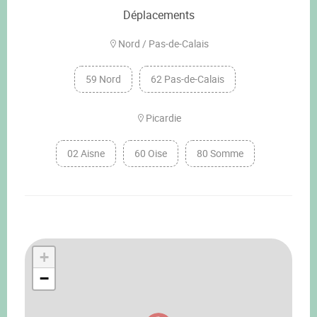
Déplacements
Nord / Pas-de-Calais
59 Nord
62 Pas-de-Calais
Picardie
02 Aisne
60 Oise
80 Somme
+
−