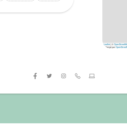
Leaflet
|
©
OpenStreetM
hébergé par
OpenStreet