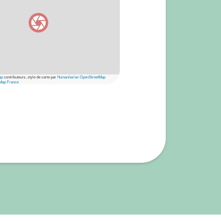
ap
contributeurs, style de carte par
Humanitarian OpenStreetMap
Map France