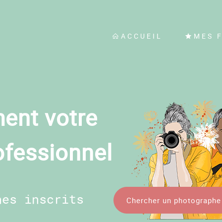
ACCUEIL
MES 
ent votre
ofessionnel
hes inscrits
Chercher un photographe