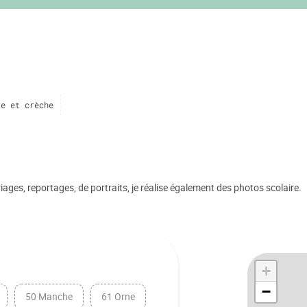
re et crèche
ages, reportages, de portraits, je réalise également des photos scolaire.
+
−
50 Manche
61 Orne