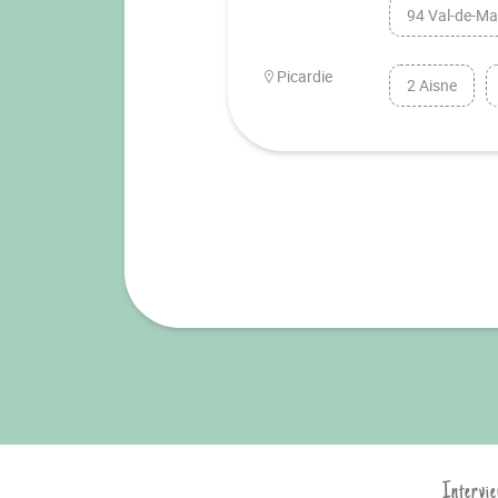
94 Val-de-Ma
Picardie
2 Aisne
Intervie