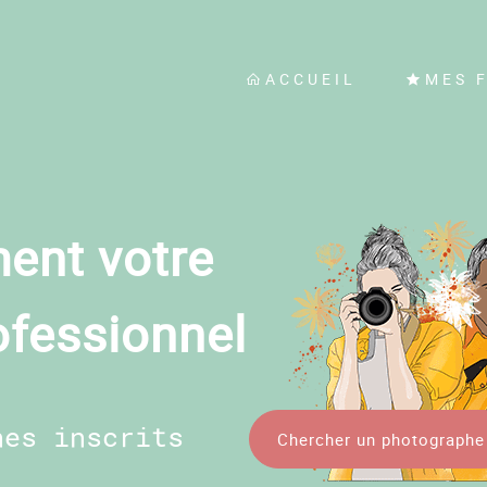
ACCUEIL
MES 
ent votre
ofessionnel
hes inscrits
Chercher un photographe