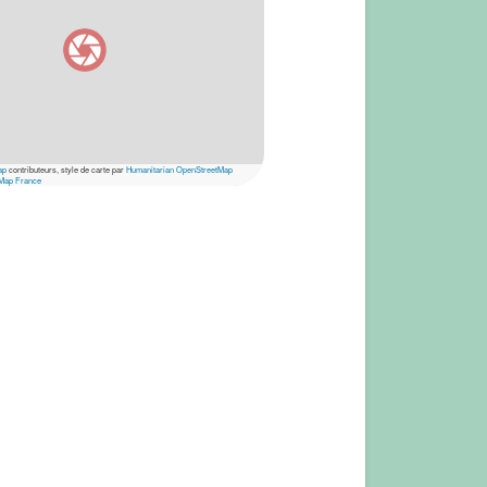
ap
contributeurs, style de carte par
Humanitarian OpenStreetMap
Map France