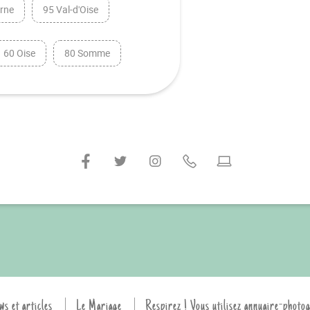
rne
95 Val-d'Oise
60 Oise
80 Somme
ws et articles
Le Mariage
Respirez ! Vous utilisez annuaire-photo