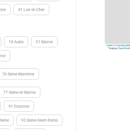
oire
41 Loir-et-Cher
10 Aube
51 Marne
Leaflet
|
©
OpenStreetM
hébergé par
OpenStreet
rne
76 Seine-Maritime
77 Seine-et-Marne
91 Essonne
Seine
93 Seine-Saint-Denis