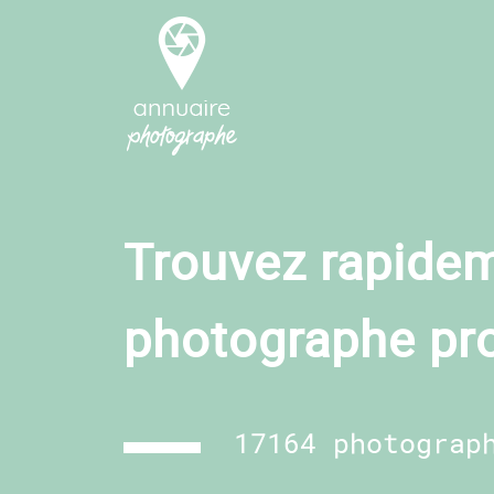
Trouvez rapidem
photographe pr
17164 photograp