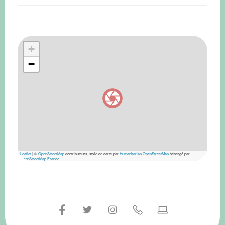
+
−
Leaflet
|
©
OpenStreetMap
contributeurs, style de carte par
Humanitarian OpenStreetMap
hébergé par
OpenStreetMap France