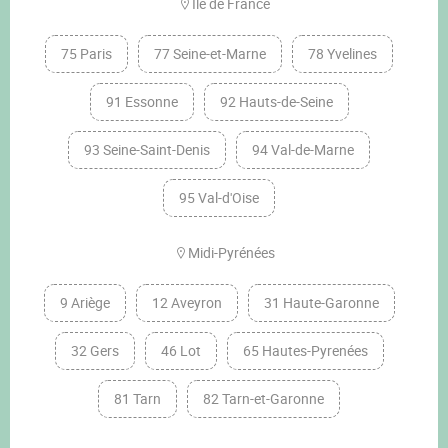
Ile de France
75 Paris
77 Seine-et-Marne
78 Yvelines
91 Essonne
92 Hauts-de-Seine
93 Seine-Saint-Denis
94 Val-de-Marne
95 Val-d'Oise
Midi-Pyrénées
9 Ariège
12 Aveyron
31 Haute-Garonne
32 Gers
46 Lot
65 Hautes-Pyrenées
81 Tarn
82 Tarn-et-Garonne