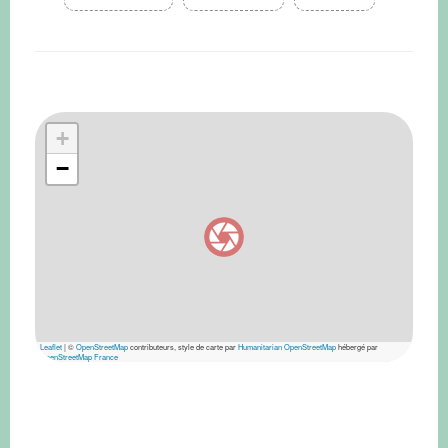
+
−
Leaflet
|
©
OpenStreetMap
contributeurs, style de carte par
Humanitarian OpenStreetMap
hébergé par
OpenStreetMap France