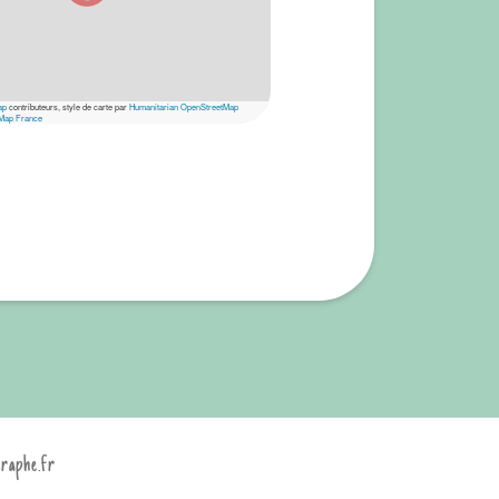
ap
contributeurs, style de carte par
Humanitarian OpenStreetMap
Map France
graphe.fr