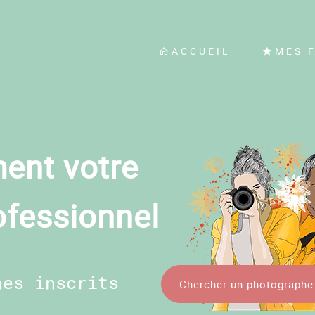
ACCUEIL
MES 
ent votre
ofessionnel
hes inscrits
Chercher un photographe