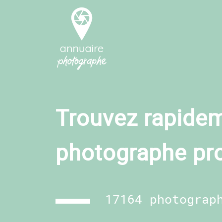
Trouvez rapidem
photographe pr
17164 photograp