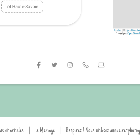
74 Haute-Savoie
Leaflet
|
©
OpenStreetM
hébergé par
OpenStreet
ws et articles
Le Mariage
Respirez ! Vous utilisez annuaire-photo