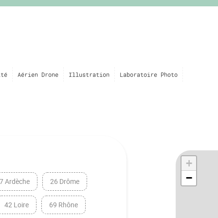
ité
Aérien Drone
Illustration
Laboratoire Photo
+
−
7 Ardèche
26 Drôme
42 Loire
69 Rhône