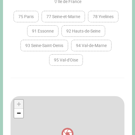
Ile de France
75 Paris
77 Seine-et-Marne
78 Yvelines
91 Essonne
92 Hauts-de-Seine
93 Seine-Saint-Denis
94 Val-de-Marne
95 Val-d'Oise
+
−