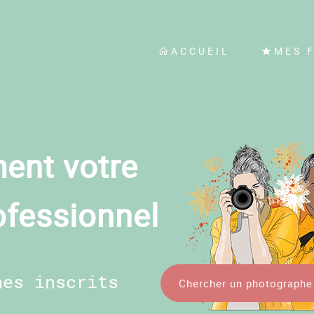
ACCUEIL
MES 
ent votre
ofessionnel
hes inscrits
Chercher un photographe