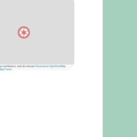
ap
contributeurs, style de carte par
Humanitarian OpenStreetMap
Map France