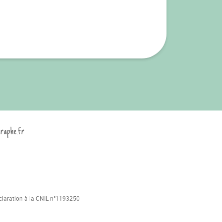
graphe.fr
déclaration à la CNIL n°1193250