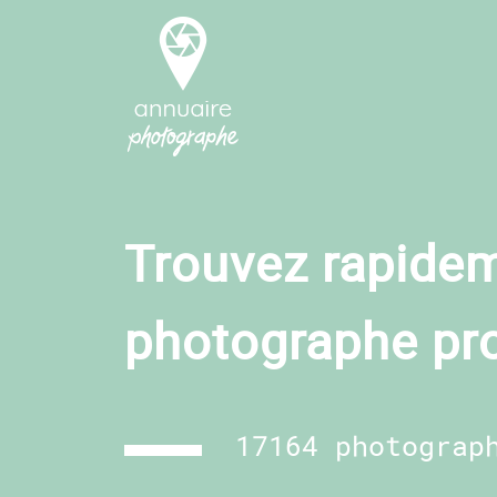
Trouvez rapidem
photographe pr
17164 photograp