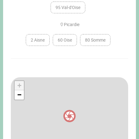
95 Val-d'Oise
Picardie
2 Aisne
60 Oise
80 Somme
+
−