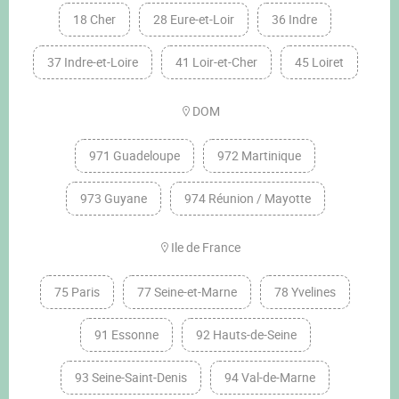
18 Cher
28 Eure-et-Loir
36 Indre
37 Indre-et-Loire
41 Loir-et-Cher
45 Loiret
DOM
971 Guadeloupe
972 Martinique
973 Guyane
974 Réunion / Mayotte
Ile de France
75 Paris
77 Seine-et-Marne
78 Yvelines
91 Essonne
92 Hauts-de-Seine
93 Seine-Saint-Denis
94 Val-de-Marne