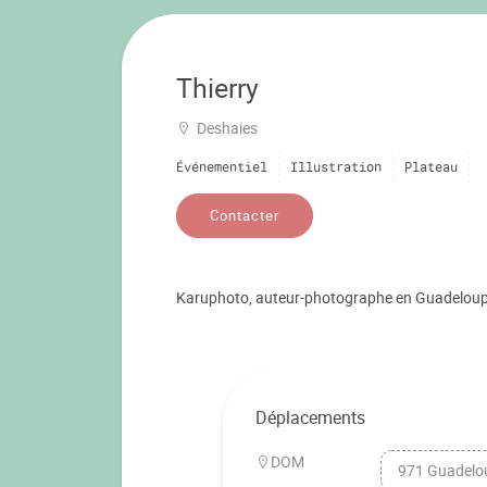
Thierry
Deshaies
Événementiel
Illustration
Plateau
Contacter
Karuphoto, auteur-photographe en Guadelou
Déplacements
DOM
971 Guadelo