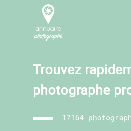
Trouvez rapidem
photographe pr
17164 photograp