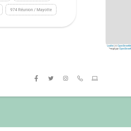
974 Réunion / Mayotte
Leaflet
|
©
OpenStreetM
hébergé par
OpenStreet