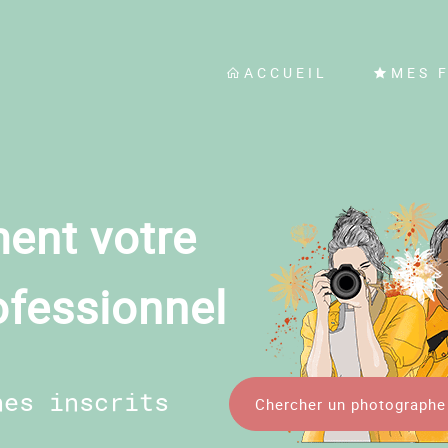
ACCUEIL
MES 
ent votre
ofessionnel
hes inscrits
Chercher un photographe