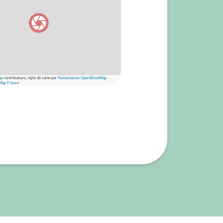
ap
contributeurs, style de carte par
Humanitarian OpenStreetMap
Map France