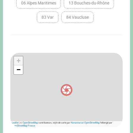
06 Alpes Maritimes
13 Bouches-du-Rhône
83 Var
84 Vaucluse
+
−
Leaflet
|
©
OpenStreetMap
contributeurs, style de carte par
Humanitarian OpenStreetMap
hébergé par
OpenStreetMap France