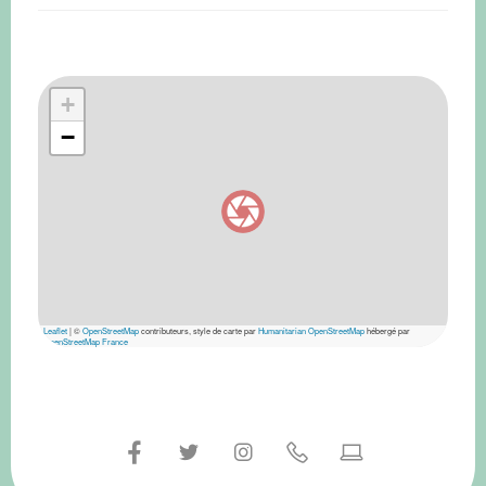
+
−
Leaflet
|
©
OpenStreetMap
contributeurs, style de carte par
Humanitarian OpenStreetMap
hébergé par
OpenStreetMap France