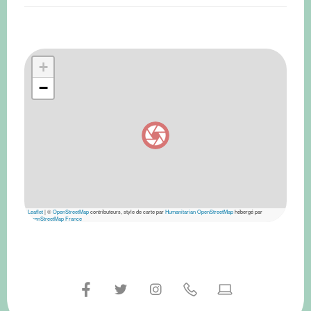
+
−
Leaflet
|
©
OpenStreetMap
contributeurs, style de carte par
Humanitarian OpenStreetMap
hébergé par
OpenStreetMap France