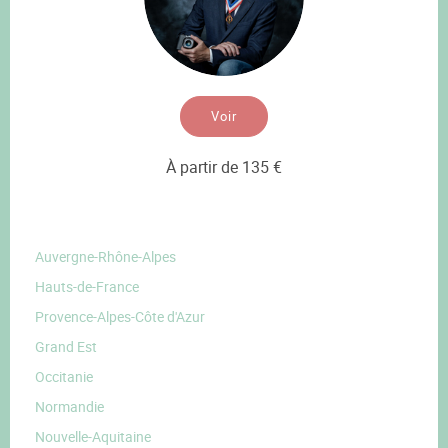
Voir
À partir de 135 €
Auvergne-Rhône-Alpes
Hauts-de-France
Provence-Alpes-Côte d'Azur
Grand Est
Occitanie
Normandie
Nouvelle-Aquitaine