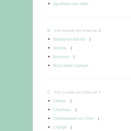
Apremont-sur-Allier
B
Voir toutes les villes en B
Boulay-les-Barres
|
Bossée
|
Bournan
|
Bucy-Saint-Liphard
C
Voir toutes les villes en C
Chinon
|
Chanteau
|
Châteauneuf-sur-Cher
|
Chargé
|