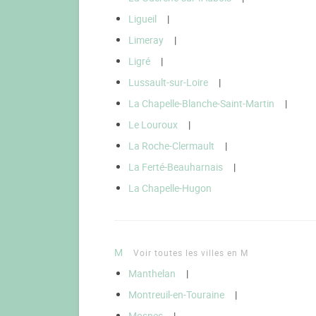
Ligueil
|
Limeray
|
Ligré
|
Lussault-sur-Loire
|
La Chapelle-Blanche-Saint-Martin
|
Le Louroux
|
La Roche-Clermault
|
La Ferté-Beauharnais
|
La Chapelle-Hugon
M
Voir toutes les villes en M
Manthelan
|
Montreuil-en-Touraine
|
Mosnes
|