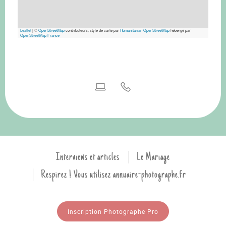
Leaflet
|
©
OpenStreetMap
contributeurs, style de carte par
Humanitarian OpenStreetMap
hébergé par
OpenStreetMap France
Interviews et articles
Le Mariage
Respirez ! Vous utilisez annuaire-photographe.fr
Inscription Photographe Pro