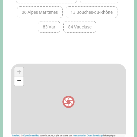
06 Alpes Maritimes
13 Bouches-du-Rhône
83 Var
84 Vaucluse
+
−
Leaflet
|
©
OpenStreetMap
contributeurs, style de carte par
Humanitarian OpenStreetMap
hébergé par